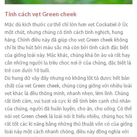
Tính cách vẹt Green cheek
Mặc dù kích thước cơ thể chỉ lớn hơn vẹt Cockatiel ở Úc
một chút, nhưng chúng có tính cách tinh nghịch, hung
hăng. Chính điều này đã giúp cho vẹt Green cheek không
chỉ bị thu hút bởi màu sắc mà còn bởi tính cách đặc biệt
của giống loài này. Mặc khác, chúng khá ồn ào và rất hay
cắn những người lạ trêu chọc nơi ở của chúng, đặc biệt là
trẻ con dưới 10 tuổi.
Dù hung dữ vậy đấy nhưng nó không lột tả được hết bản
chất của vet Green cheek, chúng cũng giống với nhiều loài
vẹt khác là đều thông minh, nhanh nhẹn, lém lỉnh. Chúng
rất tình cảm, vui tươi và cực kì dễ tính bên cạnh chủ nhân
của chúng, người đã huấn luyện, cho ăn, cho uống. Có thể
nói vẹt Green cheek là loài nói ít hiểu nhiều, chúng học hỏi
rất tốt các kĩ năng bằng những thủ thuật vốn có của giống
loài này một cách nhanh chóng, điều này đồng nghĩa với