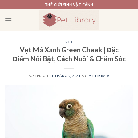
Skip
THẾ GIỚI SINH VẬT CẢNH
to
content
VẸT
Vẹt Má Xanh Green Cheek | Đặc
Điểm Nổi Bật, Cách Nuôi & Chăm Sóc
POSTED ON
21 THÁNG 9, 2021
BY
PET LIBRARY