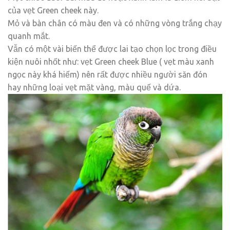
của vẹt Green cheek này.
Mỏ và bàn chân có màu đen và có những vòng trắng chạy
quanh mắt.
Vẫn có một vài biến thể được lai tạo chọn lọc trong điều
kiện nuôi nhốt như: vẹt Green cheek Blue ( vẹt màu xanh
ngọc này khá hiếm) nên rất được nhiều người săn đón
hay những loại vẹt mặt vàng, màu quế và dứa.