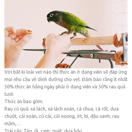
Với bất kì loài vẹt nào thì thức ăn ở dạng viên sẽ đáp ứng
mọi nhu cầu về dinh dưỡng cho vẹt. Đảm bảo rằng ít nhất
50% thức ăn hằng ngày phải ở dạng viên và 50% rau quả
tươi.
Thức ăn bao gồm:
Rau củ quả: xà lách, xà lách xoăn, cà chua, cà rốt, dưa
chuột, cải xoăn, củ cải, cải xoong, ớt, bí, đậu xanh, rau
mầm,…
Trái cây: Táo, ổi, cam, quýt, dưa hấu,…