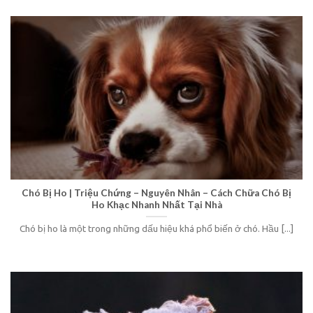
Chó Bị Ho | Triệu Chứng – Nguyên Nhân – Cách Chữa Chó Bị
Ho Khạc Nhanh Nhất Tại Nhà
Chó bị ho là một trong những dấu hiệu khá phổ biến ở chó. Hầu [...]