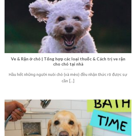
Ve & Rận ở chó | Tổng hợp các loại thuốc & Cách trị ve rận
cho chó tại nhà
Hầu hết những người nuôi chó (và mèo) đều nhận thức rõ được sự
cần [...]