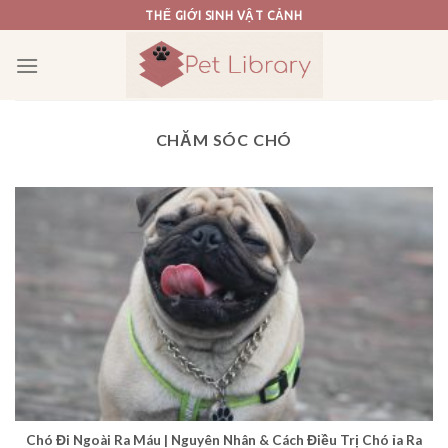
Skip
THẾ GIỚI SINH VẬT CẢNH
to
content
CHĂM SÓC CHÓ
Chó Đi Ngoài Ra Máu | Nguyên Nhân & Cách Điều Trị Chó ỉa Ra