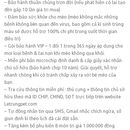
– Bảo hành thuần chủng trọn đời (nếu phát hiện có lai tạo
đền gấp 10 lần giá trị mua)
– Đảm bảo sức khỏe cho mèo (mèo không mắc những
bệnh không liên quan đến virus, bao gồm cả kí sinh trùng
máu sẽ được hỗ trợ 100% chi phí trong suốt thời gian
điều trị)
– Gói bảo hành VIP – 1 đổi 1 trong 365 ngày áp dụng cho
mọi loại bệnh & tai nạn khi mèo không qua khỏi.
– Miễn phí bắn microchip định danh & cấp giấy xác nhận
chủ sở hữu (bảo hành chip 10 năm). Giải quyết, hỗ trợ
nhanh chóng khi có tranh chấp xảy ra với bé mèo của
bạn.
– Tra cứu thông tin miễn phí : thú cưng + thông tin chủ sở
hữu theo mã ID CHIP, CMND, SĐT trực tiếp trên website
Letrungpet.com
– Tự động nhắn tin qua SMS, Gmail nhắc chích ngừa, sổ
giun định kì theo lịch đã cài đặt sẵn.
– Tặng kèm bộ phụ kiện 8 món trị giá 1.000.000 đồng