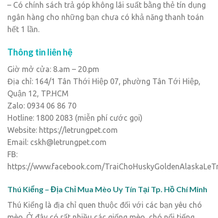
– Có chính sách trả góp không lãi suất bằng thẻ tín dụng
ngân hàng cho những bạn chưa có khả năng thanh toán
hết 1 lần.
Thông tin liên hệ
Giờ mở cửa: 8.am – 20.pm
Địa chỉ: 164/1 Tân Thới Hiệp 07, phường Tân Tới Hiệp,
Quận 12, TP.HCM
Zalo: 0934 06 86 70
Hotline: 1800 2083 (miễn phí cước gọi)
Website: https://letrungpet.com
Email: cskh@letrungpet.com
FB:
https://www.facebook.com/TraiChoHuskyGoldenAlaskaLe
Thú Kiểng – Địa Chỉ Mua Mèo Uy Tín Tại Tp. Hồ Chí Minh
Thú Kiểng là địa chỉ quen thuộc đối với các bạn yêu chó
mèo. Ở đây có rất nhiều các giống mèo, chó nổi tiếng