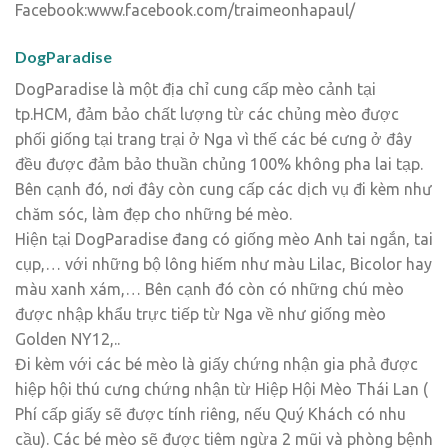
Facebook:www.facebook.com/traimeonhapaul/
DogParadise
DogParadise là một địa chỉ cung cấp mèo cảnh tại
tp.HCM, đảm bảo chất lượng từ các chủng mèo được
phối giống tại trang trại ở Nga vì thế các bé cưng ở đây
đều được đảm bảo thuần chủng 100% không pha lai tạp.
Bên cạnh đó, nơi đây còn cung cấp các dịch vụ đi kèm như
chăm sóc, làm đẹp cho những bé mèo.
Hiện tại DogParadise đang có giống mèo Anh tai ngắn, tai
cụp,… với những bộ lông hiếm như màu Lilac, Bicolor hay
màu xanh xám,… Bên cạnh đó còn có những chú mèo
được nhập khẩu trực tiếp từ Nga về như giống mèo
Golden NY12,..
Đi kèm với các bé mèo là giấy chứng nhận gia phả được
hiệp hội thú cưng chứng nhận từ Hiệp Hội Mèo Thái Lan (
Phí cấp giấy sẽ được tính riêng, nếu Quý Khách có nhu
cầu). Các bé mèo sẽ được tiêm ngừa 2 mũi và phòng bệnh