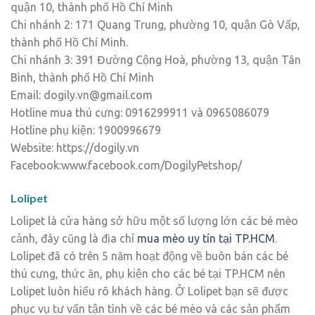
quận 10, thành phố Hồ Chí Minh
Chi nhánh 2: 171 Quang Trung, phường 10, quận Gò Vấp,
thành phố Hồ Chí Minh.
Chi nhánh 3: 391 Đường Cộng Hoà, phường 13, quận Tân
Bình, thành phố Hồ Chí Minh
Email: dogily.vn@gmail.com
Hotline mua thú cưng: 0916299911 và 0965086079
Hotline phụ kiện: 1900996679
Website: https://dogily.vn
Facebook:www.facebook.com/DogilyPetshop/
Lolipet
Lolipet là cửa hàng sở hữu một số lượng lớn các bé mèo
cảnh, đây cũng là địa chỉ
mua mèo uy tín tại TP.HCM
.
Lolipet đã có trên 5 năm hoạt động về buôn bán các bé
thú cưng, thức ăn, phụ kiện cho các bé tại TP.HCM nên
Lolipet luôn hiểu rõ khách hàng. Ở Lolipet bạn sẽ được
phục vụ tư vấn tận tình về các bé mèo và các sản phẩm