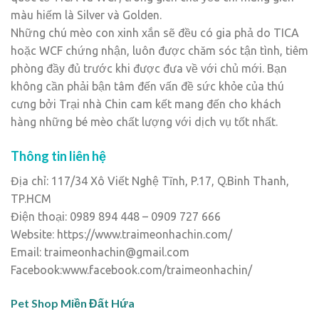
màu hiếm là Silver và Golden.
Những chú mèo con xinh xắn sẽ đều có gia phả do TICA
hoặc WCF chứng nhận, luôn được chăm sóc tận tình, tiêm
phòng đầy đủ trước khi được đưa về với chủ mới. Bạn
không cần phải bận tâm đến vấn đề sức khỏe của thú
cưng bởi Trại nhà Chin cam kết mang đến cho khách
hàng những bé mèo chất lượng với dịch vụ tốt nhất.
Thông tin liên hệ
Địa chỉ: 117/34 Xô Viết Nghệ Tĩnh, P.17, Q.Binh Thanh,
TP.HCM
Điện thoại: 0989 894 448 – 0909 727 666
Website: https://www.traimeonhachin.com/
Email: traimeonhachin@gmail.com
Facebook:www.facebook.com/traimeonhachin/
Pet Shop Miền Đất Hứa