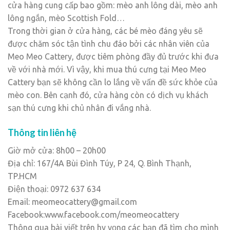
cửa hàng cung cấp bao gồm: mèo anh lông dài, mèo anh
lông ngắn, mèo Scottish Fold…
Trong thời gian ở cửa hàng, các bé mèo đáng yêu sẽ
được chăm sóc tận tình chu đáo bởi các nhân viên của
Meo Meo Cattery, được tiêm phòng đầy đủ trước khi đưa
về với nhà mới. Vì vậy, khi mua thú cưng tại Meo Meo
Cattery bạn sẽ không cần lo lắng về vấn đề sức khỏe của
mèo con. Bên cạnh đó, cửa hàng còn có dịch vụ khách
sạn thú cưng khi chủ nhân đi vắng nhà.
Thông tin liên hệ
Giờ mở cửa: 8h00 – 20h00
Địa chỉ: 167/4A Bùi Đình Túy, P 24, Q. Bình Thạnh,
TP.HCM
Điện thoại: 0972 637 634
Email: meomeocattery@gmail.com
Facebook:www.facebook.com/meomeocattery
Thông qua bài viết trên hy vọng các bạn đã tìm cho mình