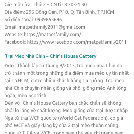
Giờ mở cửa: Thứ 2 – CN từ 8:30-21:30
Địa điểm: 296 Đồng Đen, P.10, Q. Tân Bình, TP.HCM
Số điện thoại: 0939863696
Email: matpetfamily2011@gmail.com
Website: https://matpetfamily.com/
Facebook: https://www.facebook.com/matpetfamily2011
Trại Mèo Nhà Chin – Chin’s House Cattery
Được thành lập từ tháng 8/2015, trại mèo nhà Chin đã
trở thành một trong những địa điểm mua mèo uy tín nhất
tại Tp.HCM, được nhiều khách hàng tin tưởng. Trại mèo
nhà Chin chuyên nhân giống và phối giống mèo Anh lông
ngắn, mèo Scottish.
Đến với Chin’s House Cattery bạn chắc chắn sẽ không
phải lo lắng về chất lượng. Mèo giống của trại được nhập
Nga từ trại WCF quốc tế (World Cat Federation), có gia
phả WCF và giấy đăng ký của 2 trại mèo thuần chủng
quốc tế TICA và WCF, trong gien chủ yếu chỉ mang gien