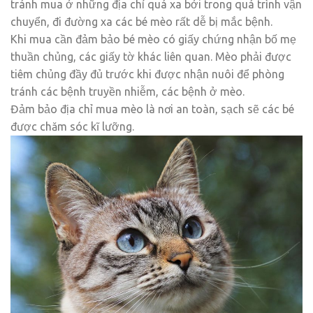
tránh mua ở những địa chỉ quá xa bởi trong quá trình vận
chuyển, đi đường xa các bé mèo rất dễ bị mắc bệnh.
Khi mua cần đảm bảo bé mèo có giấy chứng nhận bố mẹ
thuần chủng, các giấy tờ khác liên quan. Mèo phải được
tiêm chủng đầy đủ trước khi được nhận nuôi để phòng
tránh các bệnh truyền nhiễm, các bệnh ở mèo.
Đảm bảo địa chỉ mua mèo là nơi an toàn, sạch sẽ các bé
được chăm sóc kĩ lưỡng.