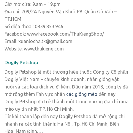
Giờ mở cửa: 9.am – 19.pm
Địa chỉ: 209/2A Nguyễn Văn Khối. P8. Quận Gò Vấp –
TP.HCM
Số điện thoại: 0839.853.946
Facebook: www.facebook.com/ThuKiengShop/
Email: xuanlocha.tk@gmail.com
Website: www.thukieng.com
Dogily Petshop
Dogily Petshop là một thương hiệu thuộc Công ty Cổ phần
Dogily Việt Nam – chuyên kinh doanh, nhân giống vật
nuôi và các loại dịch vụ đi kèm. Đầu năm 2018, công ty đã
mở rộng thêm lĩnh vực nhân
các giống mèo
đến nay
Dogily Petshop đã trở thành một trong những địa chỉ mua
mèo uy tín nhất TP. Hồ Chí Minh.
Từ khi thành lập đến nay Dogily Petshop đã mở rộng chi
nhánh ra các tỉnh thành: Hà Nội, Tp. Hồ Chí Minh, BIên
Hòa, Nam Định,…