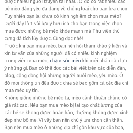
được nhiều người truyền tai nhau. Ở đó có rất nhiều các
bé mèo đáng yêu đa dạng về chủng loại cho bạn lựa chọn.
Tuy nhiên bạn lại chưa có kinh nghiệm chọn mua mèo?
Dưới đây là 1 vài lưu ý hữu ích cho bạn trong việc chọn
mua được những bé mèo khỏe mạnh mà Thư viện thú
cưng đã tích lũy được. Cùng đọc nhé!
Trước khi bạn mua mèo, bạn nên hỏi tham khảo ý kiến và
xin tư vấn của những người đã có nhiều kinh nghiệm
trong việc mua mèo,
chăm sóc mèo
khi mới nhận cần lưu
ý những gì. Bạn có thể đọc các bài viết trên các diễn đàn,
blog, cộng đồng hội những người nuôi mèo, yêu mèo. Ở
đó mọi thông tin đều được chia sẻ bao gồm cả các địa chỉ
mua mèo uy tín.
Không giống những bé mèo ta, mèo cảnh thuần chủng có
giá rất cao. Nếu bạn mua mèo bị lai tạo chất lượng của
các bé sẽ không được hoàn hảo, thường không được xinh
đẹp như bố mẹ. Vì vậy bạn nên chú ý lựa chọn cẩn thận.
Bạn nên mua mèo ở những địa chỉ gần khu vực của bạn,