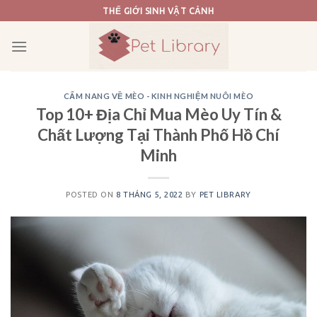
Skip
THẾ GIỚI SINH VẬT CẢNH
to
content
CẨM NANG VỀ MÈO - KINH NGHIỆM NUÔI MÈO
Top 10+ Địa Chỉ Mua Mèo Uy Tín &
Chất Lượng Tại Thành Phố Hồ Chí
Minh
POSTED ON
8 THÁNG 5, 2022
BY
PET LIBRARY