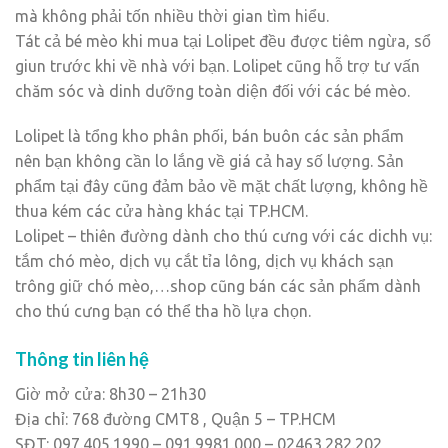
mà không phải tốn nhiều thời gian tìm hiểu.
Tát cả bé mèo khi mua tại Lolipet đều được tiêm ngừa, sổ
giun trước khi về nhà với bạn. Lolipet cũng hỗ trợ tư vấn
chăm sóc và dinh dưỡng toàn diện đối với các bé mèo.
Lolipet là tổng kho phân phối, bán buôn các sản phẩm
nên bạn không cần lo lắng về giá cả hay số lượng. Sản
phẩm tại đây cũng đảm bảo về mặt chất lượng, không hề
thua kém các cửa hàng khác tại TP.HCM.
Lolipet – thiên đường dành cho thú cưng với các dichh vụ:
tắm chó mèo, dịch vụ cắt tỉa lông, dịch vụ khách sạn
trông giữ chó mèo,…shop cũng bán các sản phẩm dành
cho thú cưng bạn có thể tha hồ lựa chọn.
Thông tin liên hệ
Giờ mở cửa: 8h30 – 21h30
Địa chỉ: 768 đường CMT8 , Quận 5 – TP.HCM
SĐT: 097.405.1990 – 091.9981.000 – 02463.282.202