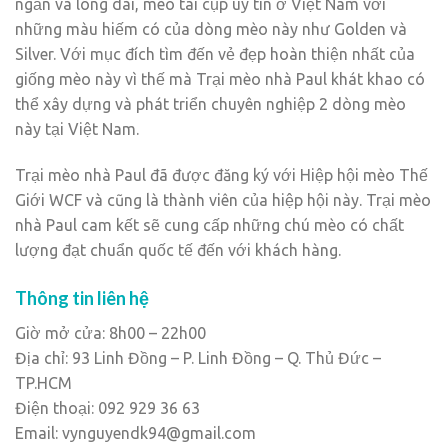
ngắn và lông dài, mèo tai cụp uy tín ở Việt Nam với
những màu hiếm có của dòng mèo này như Golden và
Silver. Với mục đích tìm đến vẻ đẹp hoàn thiện nhất của
giống mèo này vì thế mà Trại mèo nhà Paul khát khao có
thể xây dựng và phát triển chuyên nghiệp 2 dòng mèo
này tại Việt Nam.
Trại mèo nhà Paul đã được đăng ký với Hiệp hội mèo Thế
Giới WCF và cũng là thành viên của hiệp hội này. Trại mèo
nhà Paul cam kết sẽ cung cấp những chú mèo có chất
lượng đạt chuẩn quốc tế đến với khách hàng.
Thông tin liên hệ
Giờ mở cửa: 8h00 – 22h00
Địa chỉ: 93 Linh Đồng – P. Linh Đồng – Q. Thủ Đức –
TP.HCM
Điện thoại: 092 929 36 63
Email: vynguyendk94@gmail.com