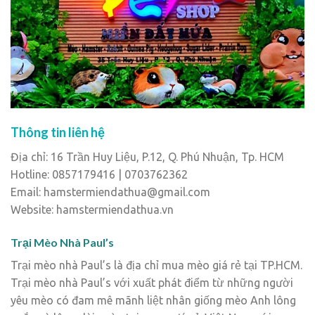
Thông tin liên hệ
Địa chỉ: 16 Trần Huy Liệu, P.12, Q. Phú Nhuận, Tp. HCM
Hotline: 0857179416 | 0703762362
Email: hamstermiendathua@gmail.com
Website: hamstermiendathua.vn
Trại Mèo Nhà Paul’s
Trại mèo nhà Paul’s là địa chỉ mua mèo giá rẻ tại TP.HCM.
Trại mèo nhà Paul’s với xuất phát điểm từ những người
yêu mèo có đam mê mãnh liệt nhân giống mèo Anh lông