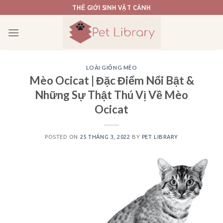
Skip
THẾ GIỚI SINH VẬT CẢNH
to
content
LOÀI GIỐNG MÈO
Mèo Ocicat | Đặc Điểm Nổi Bật &
Những Sự Thật Thú Vị Về Mèo
Ocicat
POSTED ON
25 THÁNG 3, 2022
BY
PET LIBRARY