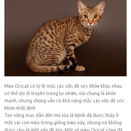
Mèo Ocicat có tỷ lệ mắc các vấn đề sức khỏe khác nhau
có thể do di truyền trong tự nhiên, nói chung là khỏe
mạnh, nhưng chúng vẫn có khả năng mắc các vấn đề sức
khỏe nhất định.
Teo võng mạc dẫn đến mù lòa là bệnh đã được thấy ở
một vài con mèo trong giống mèo này, nhưng nó không
được cho là một vấn đề lớn. Một số mèo Ocicat cũng đã