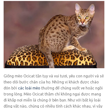
Giống mèo Ocicat tận tụy và vui tươi, yêu con người và sẽ
theo dõi bước chân của họ. Những vị khách được chào
đón bởi
các loài mèo
thường để chúng vuốt ve hoặc ngồi
trong lòng. Mèo Ocicat thậm chí không ngại được mang
đi khắp nơi miễn là chúng ở bên bạn. Như với bất kỳ loài
động vật nào, chúng có nhiều tính cách khác nhau, vì vậy