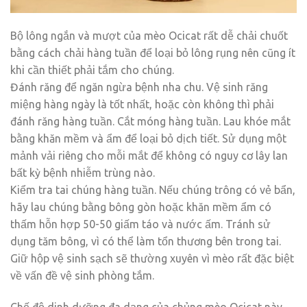
Bộ lông ngắn và mượt của mèo Ocicat rất dễ chải chuốt
bằng cách chải hàng tuần để loại bỏ lông rụng nên cũng ít
khi cần thiết phải tắm cho chúng.
Đánh răng để ngăn ngừa bệnh nha chu. Vệ sinh răng
miệng hàng ngày là tốt nhất, hoặc còn không thì phải
đánh răng hàng tuần. Cắt móng hàng tuần. Lau khóe mắt
bằng khăn mềm và ẩm để loại bỏ dịch tiết. Sử dụng một
mảnh vải riêng cho mỗi mắt để không có nguy cơ lây lan
bất kỳ bệnh nhiễm trùng nào.
Kiểm tra tai chúng hàng tuần. Nếu chúng trông có vẻ bẩn,
hãy lau chúng bằng bông gòn hoặc khăn mềm ẩm có
thấm hỗn hợp 50-50 giấm táo và nước ấm. Tránh sử
dụng tăm bông, vì có thể làm tổn thương bên trong tai.
Giữ hộp vệ sinh sạch sẽ thường xuyên vì mèo rất đặc biệt
về vấn đề vệ sinh phòng tắm.
Chế độ dinh dưỡng đa dạng của chủng mèo Ocicat này