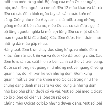
một con mèo rừng nhỏ. Bộ lông của mèo Ocicat ngắn,
mịn, màu đen, ngoài ra còn có đến 12 màu khác và tất cả
đều có các đốm hình ngón tay cái sẫm màu trên nền
sáng. Giống như mèo Abyssinian, là một trong những
giống mèo tổ tiên của nó, mèo Ocicat có cái được gọi là
bộ lông agouti, nghĩa là mỗi sợi lông đều có một số dải
màu (ngoại lệ là đầu đuôi). Các đốm được hình thành nơi
những dải màu gặp nhau.
Hàng loạt đốm tròn chạy dọc sống lưng, và nhiều đốm
khác nằm rải rác trên vai và đuôi kéo dài xuống chân. Các
đốm lớn, rải rác xuất hiện ở bên cạnh cơ thể và trên bụng.
Đuôi có những nét giống như những nét vẽ ngang đi vòng
quanh nó, đôi khi xen kẽ với những đốm. Đốm xung
quanh mắt và trên má khiến mèo Ocicat trông như thể
chúng đang đánh mascara và cuối cùng là những đốm
nhỏ bao phủ phần dưới cổ và vai. Một số loài mèo Ocicat
có lớp lông cổ điển và lông xù rất đẹp
Chủng mèo Ocicat cơ bắp nhưng duyên dáng. Một số loài