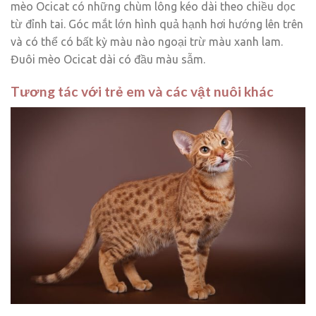
mèo Ocicat có những chùm lông kéo dài theo chiều dọc
từ đỉnh tai. Góc mắt lớn hình quả hạnh hơi hướng lên trên
và có thể có bất kỳ màu nào ngoại trừ màu xanh lam.
Đuôi mèo Ocicat dài có đầu màu sẫm.
Tương tác với trẻ em và các vật nuôi khác