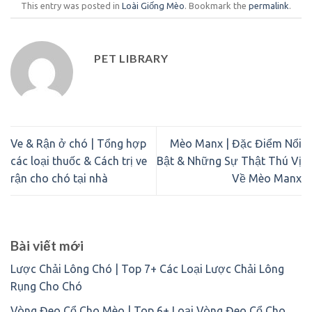
This entry was posted in
Loài Giống Mèo
. Bookmark the
permalink
.
PET LIBRARY
Ve & Rận ở chó | Tổng hợp
Mèo Manx | Đặc Điểm Nổi
các loại thuốc & Cách trị ve
Bật & Những Sự Thật Thú Vị
rận cho chó tại nhà
Về Mèo Manx
Bài viết mới
Lược Chải Lông Chó | Top 7+ Các Loại Lược Chải Lông
Rụng Cho Chó
Vòng Đeo Cổ Cho Mèo | Top 6+ Loại Vòng Đeo Cổ Cho