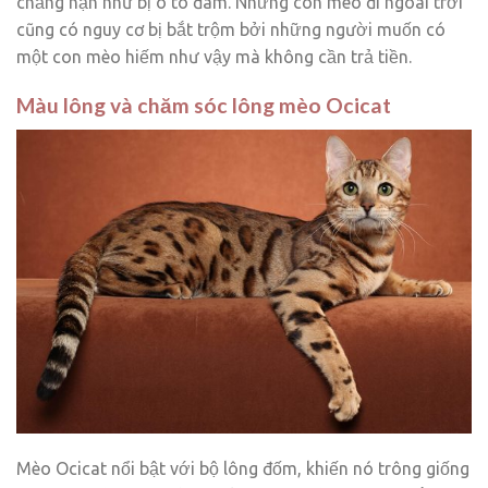
chẳng hạn như bị ô tô đâm. Những con mèo đi ngoài trời
cũng có nguy cơ bị bắt trộm bởi những người muốn có
một con mèo hiếm như vậy mà không cần trả tiền.
Màu lông và chăm sóc lông mèo Ocicat
Mèo Ocicat nổi bật với bộ lông đốm, khiến nó trông giống