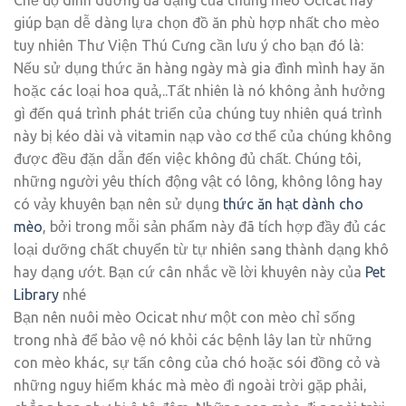
giúp bạn dễ dàng lựa chọn đồ ăn phù hợp nhất cho mèo
tuy nhiên Thư Viện Thú Cưng cần lưu ý cho bạn đó là:
Nếu sử dụng thức ăn hàng ngày mà gia đình mình hay ăn
hoặc các loại hoa quả,..Tất nhiên là nó không ảnh hưởng
gì đến quá trình phát triển của chúng tuy nhiên quá trình
này bị kéo dài và vitamin nạp vào cơ thể của chúng không
được đều đặn dẫn đến việc không đủ chất. Chúng tôi,
những người yêu thích động vật có lông, không lông hay
có vảy khuyên bạn nên sử dụng
thức ăn hạt dành cho
mèo
, bởi trong mỗi sản phẩm này đã tích hợp đầy đủ các
loại dưỡng chất chuyển từ tự nhiên sang thành dạng khô
hay dạng ướt. Bạn cứ cân nhắc về lời khuyên này của
Pet
Library
nhé
Bạn nên nuôi mèo Ocicat như một con mèo chỉ sống
trong nhà để bảo vệ nó khỏi các bệnh lây lan từ những
con mèo khác, sự tấn công của chó hoặc sói đồng cỏ và
những nguy hiểm khác mà mèo đi ngoài trời gặp phải,