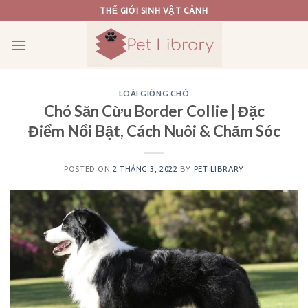
Skip
THẾ GIỚI SINH VẬT CẢNH
to
content
LOÀI GIỐNG CHÓ
Chó Săn Cừu Border Collie | Đặc
Điểm Nổi Bật, Cách Nuôi & Chăm Sóc
POSTED ON
2 THÁNG 3, 2022
BY
PET LIBRARY