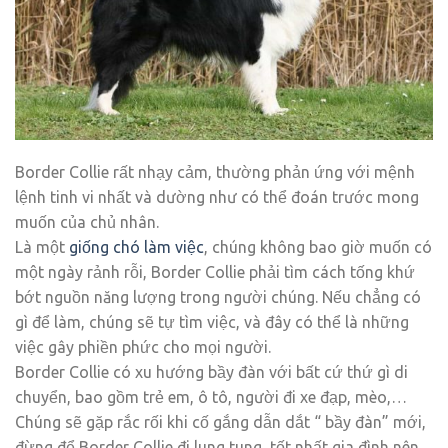
Border Collie rất nhạy cảm, thường phản ứng với mệnh
lệnh tinh vi nhất và dường như có thể đoán trước mong
muốn của chủ nhân.
Là một
giống chó làm việc
, chúng không bao giờ muốn có
một ngày rảnh rỗi, Border Collie phải tìm cách tống khứ
bớt nguồn năng lượng trong người chúng. Nếu chẳng có
gì để làm, chúng sẽ tự tìm việc, và đây có thể là những
việc gây phiền phức cho mọi người.
Border Collie có xu hướng bầy đàn với bất cứ thứ gì di
chuyển, bao gồm trẻ em, ô tô, người đi xe đạp, mèo,…
Chúng sẽ gặp rắc rối khi cố gắng dẫn dắt “ bầy đàn” mới,
đừng để Border Collie đi lung tung, tốt nhất gia đình nên