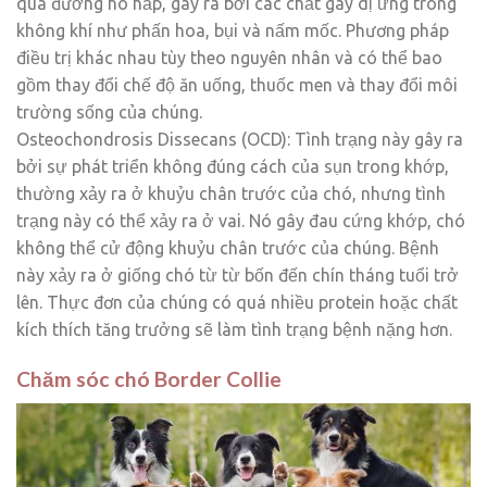
qua đường hô hấp, gây ra bởi các chất gây dị ứng trong
không khí như phấn hoa, bụi và nấm mốc. Phương pháp
điều trị khác nhau tùy theo nguyên nhân và có thể bao
gồm thay đổi chế độ ăn uống, thuốc men và thay đổi môi
trường sống của chúng.
Osteochondrosis Dissecans (OCD): Tình trạng này gây ra
bởi sự phát triển không đúng cách của sụn trong khớp,
thường xảy ra ở khuỷu chân trước của chó, nhưng tình
trạng này có thể xảy ra ở vai. Nó gây đau cứng khớp, chó
không thể cử động khuỷu chân trước của chúng. Bệnh
này xảy ra ở giống chó từ từ bốn đến chín tháng tuổi trở
lên. Thực đơn của chúng có quá nhiều protein hoặc chất
kích thích tăng trưởng sẽ làm tình trạng bệnh nặng hơn.
Chăm sóc chó Border Collie