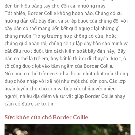
đến tín hiệu bằng tay cho đến cái nhướng mày.
Tất nhiên, Border Collie không hoàn hảo. Chúng có xu
hướng dẫn dắt bầy đàn, và sự ép buộc của chúng đối với
bầy đàn có thể mang đến kết quả ngược lại những gì
chúng muốn Trong trường hợp không có cừu, hoặc
chúng quá nhàn rỗi, chúng sẽ tự lập đầy bàn cho mình và
bắt đầu rượt đuổi, tìm cách kiểm soát bầy đàn này,. Bầy
đàn có thể là trẻ em, hay bất kì thứ gì di chuyển được, ô
tô cũng được lọt vào tầm ngắm của Border Collie.
Nó cũng có thể trở nên sợ hãi hoặc nhút nhát nếu không
được hòa nhập với xã hội như một chú cún con. Các lớp
huấn luyện cho chó con và tiếp xúc nhiều với nhiều
người, nhiều địa điểm và sự vật giúp Border Collie nhạy
cảm có được sự tự tin.
Sức khỏe của chó Border Collie