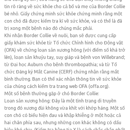
tin rõ ràng về sức khỏe cho cả bố và mẹ của Border Collie
bé nhỏ. Giấy chứng minh sức khỏe chứng minh rằng một
con chó đã được kiểm tra kĩ về sức khỏe, và có thể là đã
trị xong một bệnh nào đó chúng mắc phải.
Khi nhận Border Collie về nuôi, bạn sẽ được cung cấp
giấy khám sức khỏe từ Tổ chức Chỉnh hình cho Động vật
(OFA) về chứng loạn sản xương hông (với điểm số khá trở
lên), loạn sản khuỷu tay, suy giáp và bệnh von Willebrand;
từ Đại học Auburn cho bệnh thrombopathia; và từ Tổ
chức Đăng ký Mắt Canine (CERF) chứng nhận rằng mắt
bình thường. Bạn có thể xác nhận thông tin về sức khỏe
của chúng cách kiểm tra trang web OFA (offa.org).
Một số bệnh thường gặp ở chó Border Collie:
Loạn sản xương hông: Đây là một tình trạng di truyền
trong đó xương đùi không vừa khít với khớp háng. Một số
con chó có biểu hiện đau và khập khiễng ở một hoặc cả
hai chân phía sau, nhưng những con khác không có dấu
hiệu khó chịu. (Kiểm tra bằng tia X là cách chắc chắn nhất