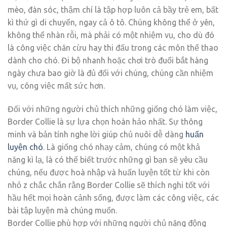
mèo, đàn sóc, thậm chí là tập hợp luôn cả bầy trẻ em, bất
kì thứ gì di chuyển, ngay cả ô tô. Chúng không thể ở yên,
không thể nhàn rỗi, mà phải có một nhiệm vụ, cho dù đó
là công việc chăn cừu hay thi đấu trong các môn thể thao
dành cho chó. Đi bộ nhanh hoặc chơi trò đuổi bắt hàng
ngày chưa bao giờ là đủ đối với chúng, chúng cần nhiệm
vụ, công việc mất sức hơn.
Đối với những người chủ thích những giống chó làm việc,
Border Collie là sự lựa chọn hoàn hảo nhất. Sự thông
minh và bản tính nghe lời giúp chủ nuôi dễ dàng
huấn
luyện chó
. Là giống chó nhạy cảm, chúng có một khả
năng kì lạ, là có thể biết trước những gì bạn sẽ yêu cầu
chúng, nếu được hoà nhập và huấn luyện tốt từ khi còn
nhỏ z chắc chắn rằng Border Collie sẽ thích nghi tốt với
hầu hết mọi hoàn cảnh sống, được làm các công việc, các
bài tập luyện mà chúng muốn.
Border Collie phù hợp với những người chủ năng động