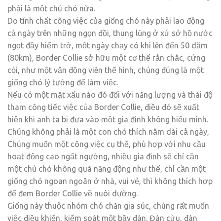
phải là một chú chó nữa.
Do tính chất công việc của giống chó này phải lao động
cả ngày trên những ngọn đồi, thung lũng ở xứ sở hồ nước
ngọt đầy hiểm trở, một ngày chạy có khi lên đến 50 dặm
(80km), Border Collie sở hữu một cơ thể rắn chắc, cứng
cỏi, như một vận động viên thể hình, chúng đúng là một
giống chó lý tưởng để làm việc.
Nếu có một mặt xấu nào đó đối với năng lượng và thái độ
tham công tiếc việc của Border Collie, điều đó sẽ xuất
hiện khi anh ta bị đưa vào một gia đình không hiểu mình.
Chúng không phải là một con chó thích nằm dài cả ngày,
Chúng muốn một công việc cụ thể, phù hợp với nhu cầu
hoạt động cao ngất ngưởng, nhiều gia đình sẽ chỉ cần
một chú chó không quá năng động như thế, chỉ cần một
giống chó ngoan ngoãn ở nhà, vui vẻ, thì không thích hợp
để đem Border Collie về nuôi dưỡng.
Giống này thuộc nhóm chó chăn gia súc, chúng rất muốn
việc điều khiển, kiểm soát một bầy đàn. Đàn cừu, đàn