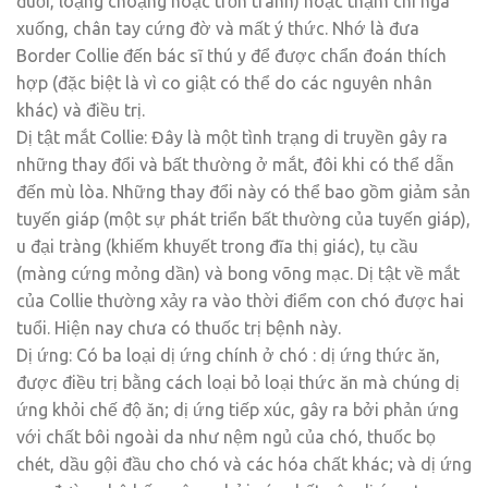
đuổi, loạng choạng hoặc trốn tránh) hoặc thậm chí ngã
xuống, chân tay cứng đờ và mất ý thức. Nhớ là đưa
Border Collie đến bác sĩ thú y để được chẩn đoán thích
hợp (đặc biệt là vì co giật có thể do các nguyên nhân
khác) và điều trị.
Dị tật mắt Collie: Đây là một tình trạng di truyền gây ra
những thay đổi và bất thường ở mắt, đôi khi có thể dẫn
đến mù lòa. Những thay đổi này có thể bao gồm giảm sản
tuyến giáp (một sự phát triển bất thường của tuyến giáp),
u đại tràng (khiếm khuyết trong đĩa thị giác), tụ cầu
(màng cứng mỏng dần) và bong võng mạc. Dị tật về mắt
của Collie thường xảy ra vào thời điểm con chó được hai
tuổi. Hiện nay chưa có thuốc trị bệnh này.
Dị ứng: Có ba loại dị ứng chính ở chó : dị ứng thức ăn,
được điều trị bằng cách loại bỏ loại thức ăn mà chúng dị
ứng khỏi chế độ ăn; dị ứng tiếp xúc, gây ra bởi phản ứng
với chất bôi ngoài da như nệm ngủ của chó, thuốc bọ
chét, dầu gội đầu cho chó và các hóa chất khác; và dị ứng