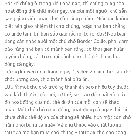
Bất kể chúng ở trong kiểu nhà nào, thì chúng cũng cần
hoạt động thể chất mỗi ngày, và cần một người chủ sẵn
sàng giao việc hoặc chơi đùa cùng chúng. Nếu bạn không
biết nên giao nhiệm thì cho chúng, hoặc nhà bạn chẳng
có gì để làm, thì bạn sắp gặp rắc rối to rồi đấy! Nếu bạn
đang cân nhắc nuôi một chú chó Border Collie, phải đảm
bảo rằng nhà bạn có mảnh sân rộng, có thời gian huấn
luyện chúng, các trò chơi dành cho chó để chúng hoạt
động cả ngày.
Lượng khuyến nghị hàng ngày: 1,5 đến 2 chén thức ăn khô
chất lượng cao, chia thành hai bữa ăn.
LƯU Ý: một chú chó trưởng thành ăn bao nhiêu tùy thuộc
vào kích thước, độ tuổi, cơ thể, sự trao đổi chất và mức
độ hoạt động của nó, chế độ ăn của mỗi con sẽ khác
nhau. Một chú chó năng động, hoạt động cả ngày dài thì
chưa chắc chế độ ăn của chúng sẽ nhiều hơn một con chó
nằm phơi bụng cả ngày. Và phụ thuộc vào chất lượng
thức ăn mà bạn mua cho chúng – thức ăn cho chó càng