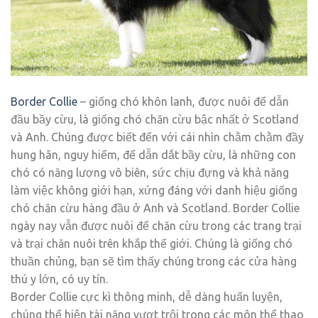
Border Collie
– giống chó khôn lanh, được nuôi để dẫn
đầu bầy cừu, là giống chó chăn cừu bậc nhất ở Scotland
và Anh. Chúng được biết đến với cái nhìn chằm chằm đầy
hung hãn, nguy hiểm, để dẫn dắt bầy cừu, là những con
chó có năng lượng vô biên, sức chịu đựng và khả năng
làm việc không giới hạn, xứng đáng với danh hiệu giống
chó chăn cừu hàng đầu ở Anh và Scotland. Border Collie
ngày nay vẫn được nuôi để chăn cừu trong các trang trại
và trại chăn nuôi trên khắp thế giới. Chúng là giống chó
thuần chủng, bạn sẽ tìm thấy chúng trong các cửa hàng
thú y lớn, có uy tín.
Border Collie cực kì thông minh, dễ dàng huấn luyện,
chúng thể hiện tài năng vượt trội trong các môn thể thao