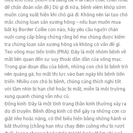
để chẩn đoán vấn đề.) Dù gì đi nữa, bệnh viêm khớp sớm
muộn cũng xuất hiện khi chó già đi. Không nên lai tạo chó
mắc chứng loạn sản xương hông – nếu bạn muốn mua
bất kỳ Border Collie con nào, hãy yêu cầu người chăn
nuôi cung cấp bằng chứng rằng bố mẹ chúng được kiểm
tra chứng loạn sản xương hông và không có vấn đề gì.
Teo võng mạc tiến triển (PRA): Đây là một nhóm bệnh về
mắt liên quan đến sự suy thoái dần dần của võng mạc.
Trong giai đoạn đầu của bệnh, những con chó bị bệnh trở
nên quáng gà; họ mất thị lực vào ban ngày khi bệnh tiến
triển. Nhiều con chó bị bệnh, chúng cũng thích nghi tốt
với tầm nhìn bị hạn chế hoặc bị mất, miễn là môi trường
xung quanh chúng vẫn như cũ.
Động kinh: Đây là một tình trạng thần kinh thường xảy ra
do di truyền. Bệnh động kinh có thể gây ra những cơn co
giật nhẹ hoặc nặng, có thể biểu hiện bằng những hành vi
bất thường (chẳng hạn như chạy điên cuồng như bị rượt