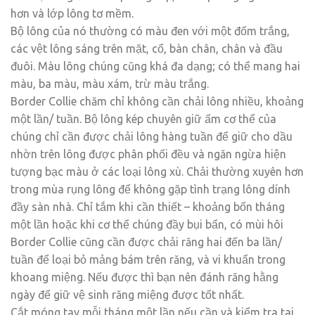
hơn và lớp lông tơ mềm.
Bộ lông của nó thường có màu đen với một đốm trắng,
các vệt lông sáng trên mặt, cổ, bàn chân, chân và đầu
đuôi. Màu lông chúng cũng khá đa dạng; có thể mang hai
màu, ba màu, màu xám, trừ màu trắng.
Border Collie chăm chỉ không cần chải lông nhiều, khoảng
một lần/ tuần. Bộ lông kép chuyên giữ ấm cơ thể của
chúng chỉ cần được chải lông hàng tuần để giữ cho dầu
nhờn trên lông được phân phối đều và ngăn ngừa hiện
tượng bạc màu ở các loại lông xù. Chải thường xuyên hơn
trong mùa rụng lông để không gặp tình trạng lông dính
đầy sàn nhà. Chỉ tắm khi cần thiết – khoảng bốn tháng
một lần hoặc khi cơ thể chúng đầy bụi bẩn, có mùi hôi
Border Collie cũng cần được chải răng hai đến ba lần/
tuần để loại bỏ mảng bám trên răng, và vi khuẩn trong
khoang miệng. Nếu được thì bạn nên đánh răng hằng
ngày để giữ vệ sinh răng miệng được tốt nhất.
Cắt móng tay mỗi tháng một lần nếu cần và kiểm tra tai