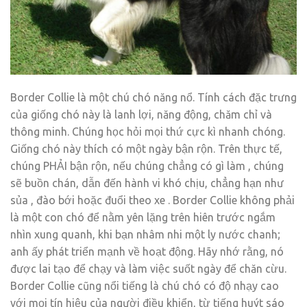
Border Collie là một chú chó năng nổ. Tính cách đặc trưng
của giống chó này là lanh lợi, năng động, chăm chỉ và
thông minh. Chúng học hỏi mọi thứ cực kì nhanh chóng.
Giống chó này thích có một ngày bận rộn. Trên thực tế,
chúng PHẢI bận rộn, nếu chúng chẳng có gì làm , chúng
sẽ buồn chán, dẫn đến hành vi khó chịu, chẳng hạn như
sủa , đào bới hoặc đuổi theo xe . Border Collie không phải
là một con chó để nằm yên lặng trên hiên trước ngắm
nhìn xung quanh, khi bạn nhâm nhi một ly nước chanh;
anh ấy phát triển mạnh về hoạt động. Hãy nhớ rằng, nó
được lai tạo để chạy và làm việc suốt ngày để chăn cừu.
Border Collie cũng nổi tiếng là chú chó có độ nhạy cao
với mọi tín hiệu của người điều khiển, từ tiếng huýt sáo