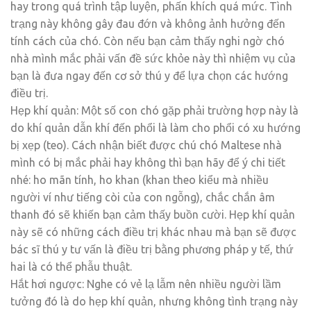
hay trong quá trình tập luyện, phấn khích quá mức. Tình
trạng này không gây đau đớn và không ảnh hưởng đến
tính cách của chó. Còn nếu bạn cảm thấy nghi ngờ chó
nhà mình mắc phải vấn đề sức khỏe này thì nhiệm vụ của
bạn là đưa ngay đến cơ sở thú y để lựa chọn các hướng
điều trị.
Hẹp khí quản: Một số con chó gặp phải trường hợp này là
do khí quản dẫn khí đến phổi là làm cho phổi có xu hướng
bị xẹp (teo). Cách nhận biết được chú chó Maltese nhà
mình có bị mắc phải hay không thì bạn hãy để ý chi tiết
nhé: ho mãn tính, ho khan (khan theo kiểu mà nhiều
người ví như tiếng còi của con ngỗng), chắc chắn âm
thanh đó sẽ khiến bạn cảm thấy buồn cười. Hẹp khí quản
này sẽ có những cách điều trị khác nhau mà bạn sẽ được
bác sĩ thú y tư vấn là điều trị bằng phương pháp y tế, thứ
hai là có thể phẫu thuật.
Hắt hơi ngược: Nghe có vẻ lạ lẫm nên nhiều người lầm
tưởng đó là do hẹp khí quản, nhưng không tình trạng này