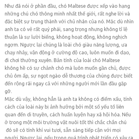
Như đã nói ở phần đầu, chó Maltese được xếp vào hạng
những chú chó thông minh nhất thế giới, rất nghe lời và
đặc biệt sự trung thành với chủ nhân của nó. Mặc dù nhìn
anh ta có vẻ rất quý phái, sang trọng nhưng không tỉ lệ
thuận là sự lười biếng, không hoạt động, không nghịch
ngợm. Ngược lại chúng là loài chó giàu năng lượng, ưa
chạy nhảy, vận động ở cường độ cao, luôn muốn đi dạo,
đi chơi thường xuyên. Bản tính của loài chó Maltese
không hề có sự chảnh chó mà luôn muốn gần chủ, được
chủ ôm ấp, sự ngọt ngào dễ thương của chúng được biết
đến rộng rãi ngay cả với những người mới lần đầu gặp
gỡ.
Mặc dù vậy, không hẳn là anh ta không có điểm xấu, tính
cách của loài này bị ảnh hưởng bởi một số yếu tố liên
quan đến di truyền, cách huấn luyện hay xã hội hóa. Nếu
ở trong một môi trường vật nuôi tốt thì chắc chắn chú
đó sẽ có tính khí vui tươi, sẵn sàng tiếp cận với mọi
người. Ngược lại, nếu trong quá trình phát triển có xảy ra