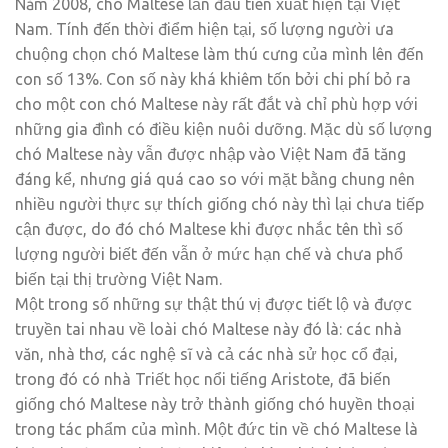
Năm 2008, chó Maltese lần đầu tiên xuất hiện tại Việt
Nam. Tính đến thời điểm hiện tại, số lượng người ưa
chuộng chọn chó Maltese làm thú cưng của mình lên đến
con số 13%. Con số này khá khiêm tốn bởi chi phí bỏ ra
cho một con chó Maltese này rất đắt và chỉ phù hợp với
những gia đình có điều kiện nuôi dưỡng. Mặc dù số lượng
chó Maltese này vẫn được nhập vào Việt Nam đã tăng
đáng kể, nhưng giá quá cao so với mặt bằng chung nên
nhiều người thực sự thích giống chó này thì lại chưa tiếp
cận được, do đó chó Maltese khi được nhắc tên thì số
lượng người biết đến vẫn ở mức hạn chế và chưa phổ
biến tại thị trường Việt Nam.
Một trong số những sự thật thú vị được tiết lộ và được
truyền tai nhau về loài chó Maltese này đó là: các nhà
văn, nhà thơ, các nghệ sĩ và cả các nhà sử học cổ đại,
trong đó có nhà Triết học nổi tiếng Aristote, đã biến
giống chó Maltese này trở thành giống chó huyền thoại
trong tác phẩm của mình. Một đức tin về chó Maltese là