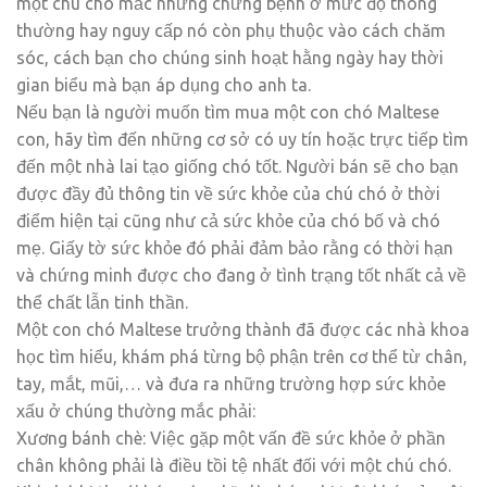
một chú chó mắc những chứng bệnh ở mức độ thông
thường hay nguy cấp nó còn phụ thuộc vào cách chăm
sóc, cách bạn cho chúng sinh hoạt hằng ngày hay thời
gian biểu mà bạn áp dụng cho anh ta.
Nếu bạn là người muốn tìm mua một con chó Maltese
con, hãy tìm đến những cơ sở có uy tín hoặc trực tiếp tìm
đến một nhà lai tạo giống chó tốt. Người bán sẽ cho bạn
được đầy đủ thông tin về sức khỏe của chú chó ở thời
điểm hiện tại cũng như cả sức khỏe của chó bố và chó
mẹ. Giấy tờ sức khỏe đó phải đảm bảo rằng có thời hạn
và chứng minh được cho đang ở tình trạng tốt nhất cả về
thể chất lẫn tinh thần.
Một con chó Maltese trưởng thành đã được các nhà khoa
học tìm hiểu, khám phá từng bộ phận trên cơ thể từ chân,
tay, mắt, mũi,… và đưa ra những trường hợp sức khỏe
xấu ở chúng thường mắc phải:
Xương bánh chè: Việc gặp một vấn đề sức khỏe ở phần
chân không phải là điều tồi tệ nhất đối với một chú chó.