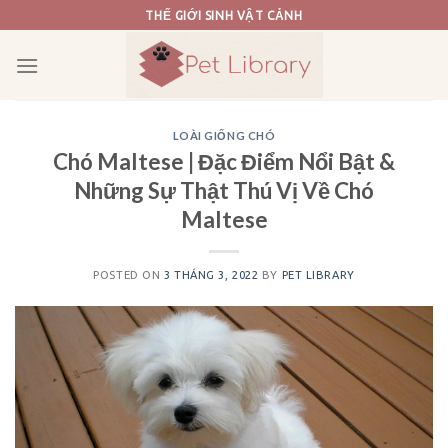
Skip
THẾ GIỚI SINH VẬT CẢNH
to
content
LOÀI GIỐNG CHÓ
Chó Maltese | Đặc Điểm Nổi Bật &
Những Sự Thật Thú Vị Về Chó
Maltese
POSTED ON
3 THÁNG 3, 2022
BY
PET LIBRARY