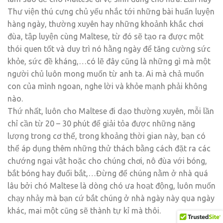
Thư viện thú cưng chủ yếu nhắc tới những bài huấn luyện
hàng ngày, thường xuyên hay những khoảnh khắc chơi
đùa, tập luyện cùng Maltese, từ đó sẽ tạo ra được một
thói quen tốt và duy trì nó hằng ngày để tăng cường sức
khỏe, sức đề kháng,…có lẽ đây cũng là những gì mà một
người chủ luôn mong muốn từ anh ta. Ai mà chả muốn
con của mình ngoan, nghe lời và khỏe mạnh phải không
nào.
Thứ nhất, luôn cho Maltese đi dạo thường xuyên, mỗi lần
chỉ cần từ 20 – 30 phút để giải tỏa được những năng
lượng trong cơ thể, trong khoảng thời gian này, bạn có
thể áp dụng thêm những thử thách bằng cách đặt ra các
chướng ngại vật hoặc cho chúng chơi, nô đùa với bóng,
bắt bóng hay đuổi bắt,…Đừng để chúng nằm ở nhà quá
lâu bởi chó Maltese là dòng chó ưa hoạt động, luôn muốn
chạy nhảy mà bạn cứ bắt chúng ở nhà ngày này qua ngày
khác, mai một cũng sẽ thành tự kỉ mà thôi.