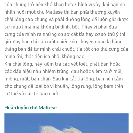
của chúng trở nên khó khăn hơn. Chính vì vậy, khi bạn đã
nhận nuôi một chú Maltese thì bạn phải thường xuyên
chải lông cho chúng và phải dưỡng lông để luôn giữ được
sự mượt mà mà không bị dính, bết. Thay vì phải đưa
cưng của mình ra những cơ sở cắt tỉa hay cơ sở thú ý thì
giờ đây bạn chỉ cần một chiếc kéo chuyên dụng là hàng
tháng bạn đã tự mình chải chuốt, tỉa tót cho thú cưng của
mình rồi, thật tiện ích phải không nào.
Khi chải lông, hãy kiểm tra các vết loét, phát ban hoặc
các dấu hiệu như nhiễm trùng, đau hoặc viêm ra ở mũi,
miệng, mắt, bàn chân. Sau khi cắt tỉa lông, bạn nên tắm
cho chúng để loại bỏ vi khuẩn, lông rụng, lông bám trên
cơ thể và các tế bào chết.
Huấn luyện chó Maltese