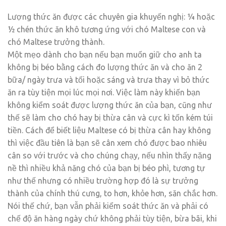
Lượng thức ăn được các chuyên gia khuyến nghị: ¼ hoặc
½ chén thức ăn khô tương ứng với chó Maltese con và
chó Maltese trưởng thành.
Một mẹo dành cho bạn nếu bạn muốn giữ cho anh ta
không bị béo bằng cách đo lượng thức ăn và cho ăn 2
bữa/ ngày trưa và tối hoặc sáng và trưa thay vì bỏ thức
ăn ra tùy tiện mọi lúc mọi nơi. Việc làm này khiến bạn
không kiểm soát được lượng thức ăn của bạn, cũng như
thế sẽ làm cho chó hay bị thừa cân và cực kì tốn kém túi
tiền. Cách để biết liệu Maltese có bị thừa cân hay không
thì việc đầu tiên là bạn sẽ cân xem chó được bao nhiêu
cân so với trước và cho chúng chạy, nếu nhìn thấy nặng
nề thì nhiều khả năng chó của bạn bị béo phì, tương tự
như thế nhưng có nhiều trường hợp đó là sự trưởng
thành của chính thú cưng, to hơn, khỏe hơn, săn chắc hơn.
Nói thế chứ, bạn vẫn phải kiểm soát thức ăn và phải có
chế độ ăn hàng ngày chứ không phải tùy tiện, bừa bãi, khi