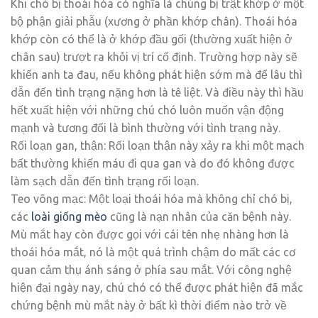
Khi chó bị thoái hóa có nghĩa là chúng bị trật khớp ở một
bộ phận giải phẫu (xương ở phần khớp chân). Thoái hóa
khớp còn có thể là ở khớp đầu gối (thường xuất hiện ở
chân sau) trượt ra khỏi vị trí cố định. Trường hợp này sẽ
khiến anh ta đau, nếu không phát hiện sớm mà để lâu thì
dẫn đến tình trạng nặng hơn là tê liệt. Và điều này thì hầu
hết xuất hiện với những chú chó luôn muốn vận động
mạnh và tương đối là bình thường với tình trạng này.
Rối loạn gan, thận: Rối loạn thận này xảy ra khi một mạch
bất thường khiến máu đi qua gan và do đó không được
làm sạch dẫn đến tình trạng rối loạn.
Teo võng mạc: Một loại thoái hóa mà không chỉ chó bị,
các
loài giống mèo
cũng là nạn nhân của căn bệnh này.
Mù mắt hay còn được gọi với cái tên nhẹ nhàng hơn là
thoái hóa mắt, nó là một quá trình chậm do mất các cơ
quan cảm thụ ánh sáng ở phía sau mắt. Với công nghệ
hiện đại ngày nay, chú chó có thể được phát hiện đã mắc
chứng bệnh mù mắt này ở bất kì thời điểm nào trở về