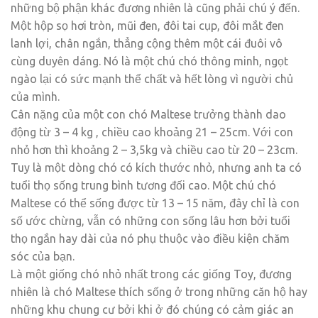
những bộ phận khác đương nhiên là cũng phải chú ý đến.
Một hộp sọ hơi tròn, mũi đen, đôi tai cụp, đôi mắt đen
lanh lợi, chân ngắn, thẳng cộng thêm một cái đuôi vô
cùng duyên dáng. Nó là một chú chó thông minh, ngọt
ngào lại có sức mạnh thể chất và hết lòng vì người chủ
của mình.
Cân nặng của một con chó Maltese trưởng thành dao
động từ 3 – 4 kg , chiều cao khoảng 21 – 25cm. Với con
nhỏ hơn thì khoảng 2 – 3,5kg và chiều cao từ 20 – 23cm.
Tuy là một dòng chó có kích thước nhỏ, nhưng anh ta có
tuổi thọ sống trung bình tương đối cao. Một chú chó
Maltese có thể sống được từ 13 – 15 năm, đây chỉ là con
số ước chừng, vẫn có những con sống lâu hơn bởi tuổi
thọ ngắn hay dài của nó phụ thuộc vào điều kiện chăm
sóc của bạn.
Là một giống chó nhỏ nhất trong các giống Toy, đương
nhiên là chó Maltese thích sống ở trong những căn hộ hay
những khu chung cư bởi khi ở đó chúng có cảm giác an