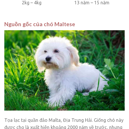
2kg – 4kg
13 năm – 15 năm
Nguồn gốc của chó Maltese
Tọa lạc tại quần đảo Malta, Địa Trung Hải. Giống chó này
được cho là xuất hiện khoảng 2000 năm về trước, nhưng