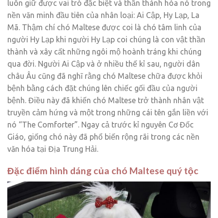
luôn giữ được vai trò đặc biệt và thần thánh hóa nó trong
nền văn minh đầu tiên của nhân loại: Ai Cập, Hy Lạp, La
Mã. Thậm chí chó Maltese được coi là chó tâm linh của
người Hy Lạp khi người Hy Lạp coi chúng là con vật thần
thành và xây cất những ngôi mộ hoành tráng khi chúng
qua đời. Người Ai Cập và ở nhiều thế kỉ sau, người dân
châu Âu cũng đã nghĩ rằng chó Maltese chữa được khỏi
bệnh bằng cách đặt chúng lên chiếc gối đầu của người
bệnh. Điều này đã khiến chó Maltese trở thành nhân vật
truyền cảm hứng và một trong những cái tên gắn liền với
nó “The Comforter”. Ngay cả trước kỉ nguyên Cơ Đốc
Giáo, giống chó này đã phổ biến rộng rãi trong các nền
văn hóa tại Địa Trung Hải.
Đặc điểm hình dáng của chó Maltese quý tộc