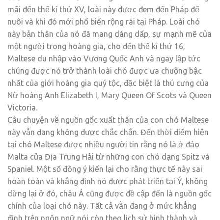
mãi đến thế kỉ thứ XV, loài này được đem đến Pháp để
nuôi và khi đó mới phổ biến rộng rãi tại Pháp. Loài chó
này bản thân của nó đã mang dáng dấp, sự mạnh mẽ của
một người trong hoàng gia, cho đến thế kỉ thứ 16,
Maltese du nhập vào Vương Quốc Anh và ngay lập tức
chúng được nó trở thành loài chó được ưa chuộng bậc
nhất của giới hoàng gia quý tộc, đặc biệt là thú cưng của
Nữ hoàng Anh Elizabeth I, Mary Queen Of Scots và Queen
Victoria.
Câu chuyện về nguồn gốc xuất thân của con chó Maltese
này vẫn đang không được chắc chắn. Đến thời điểm hiện
tại chó Maltese được nhiều người tin rằng nó là ở đảo
Malta của Địa Trung Hải từ những con chó dạng Spitz và
Spaniel. Một số đông ý kiến lại cho rằng thực tế này sai
hoàn toàn và khẳng định nó được phát triển tại Ý, không
dừng lại ở đó, châu Á cũng được đề cập đến là nguồn gốc
chính của loại chó này. Tất cả vẫn đang ở mức khẳng
định trên ngôn ngữ nói còn theo lịch sử hình thành và