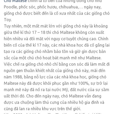
Chó Maltese
chính là tổ tiên của những dòng chó như
Poodle, phốc sóc, phốc hươu, chihuahua,… ngày nay,
giống chó được biết đến là cổ xưa nhất của các giống chó
Toy.
Tuy nhiên, một mất mát lớn với giống chó này là khoảng
giữa thế kỉ thứ 17 – 18 thì chó Maltese không còn xuất
hiện nhiều và đối mặt với nguy cơ tuyệt chủng cao. Chính
biến cố của thế kỉ 17 này, các nhà khoa học đã cố gắng lai
tạo ra các giống chó nhằm bảo tồn và giữ gìn được bản
sắc của một chú chó hoạt bát mạnh mẽ như Maltese.
Việc chế ra giống chó nhỏ chỉ bằng con sóc đã làm mất đi
nguồn gen thuần khiết nhất của giống chó này, mãi đến
năm 1988, bằng nỗ lực của các nhà khoa học, giống chó
Maltese này đã được khôi phục gần như 100%, sự trở lại
mạnh mẽ này đã nổ ra tại nước Mỹ, đất nước của sự sầm
uất thời đó. Cho đến ngày nay, chó Maltese vẫn đang
được ưa chuộng làm thú cưng của nhiều hộ gia đình và
cũng đã lan ra nhiều khu vực trên thế giới.