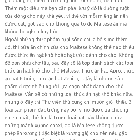
giúp tăng hệ miễn dịch cũng như tốt cho hệ tiêu hóa.
Thêm một điều mà bạn cần phải lưu ý đó là đường ruột
của dòng chó này khá yếu, vì thế với mỗi miếng ăn nên
được cắt, gọt sao cho không quá to để Maltese ăn mà
không bị nghẹn hay hóc.
Ngoài những thực phẩm tươi sống chỉ là bổ sung thêm
đó, thì bữa ăn chính của chó Maltese không thể nào thiếu
được thức ăn hạt khô hoặc hạt ướt dành cho chó. Không
để bạn phải chờ lâu, sau đây sẽ là top danh sách các loại
thức ăn hạt khô cho chó Maltese: Thức ăn hạt Apro, thức
ăn hạt Fitmin, thức ăn hạt Zenith,…đây là những sản
phẩm được nhiều người lựa chọn nhất dành cho chó
Maltese. Vẫn sẽ có những loại thức ăn hạt khô khác nữa,
nhưng ở đây thì Thư viện thú cưng chỉ muốn giới thiệu 3
loại sản phẩm đặc trưng này bởi vì nó được ưa chuộng
nhiều nhất, thứ hai là trong loại hạt này không chứa
những mảnh xương canxi, do là Maltese không được
phép ăn xương ( đặc biệt là xương gà) cho nên nếu gặp