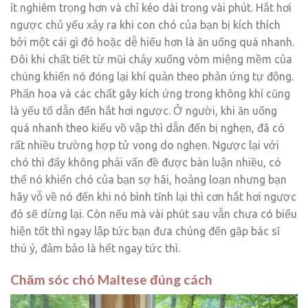
ít nghiêm trọng hơn và chỉ kéo dài trong vài phút. Hắt hơi
ngược chủ yếu xảy ra khi con chó của bạn bị kích thích
bởi một cái gì đó hoặc dễ hiểu hơn là ăn uống quá nhanh.
Đôi khi chất tiết từ mũi chảy xuống vòm miệng mềm của
chúng khiến nó đóng lại khí quản theo phản ứng tự động.
Phấn hoa và các chất gây kích ứng trong không khí cũng
là yếu tố dẫn đến hắt hơi ngược. Ở người, khi ăn uống
quá nhanh theo kiểu vồ vập thì dẫn đến bị nghẹn, đã có
rất nhiều trường hợp tử vong do nghẹn. Ngược lại với
chó thì đấy không phải vấn đề được bàn luận nhiều, có
thể nó khiến chó của bạn sợ hãi, hoảng loạn nhưng bạn
hãy vỗ về nó đến khi nó bình tĩnh lại thì cơn hắt hơi ngược
đó sẽ dừng lại. Còn nếu mà vài phút sau vẫn chưa có biểu
hiện tốt thì ngay lập tức bạn đưa chúng đến gặp bác sĩ
thú ý, đảm bảo là hết ngay tức thì.
Chăm sóc chó Maltese đúng cách