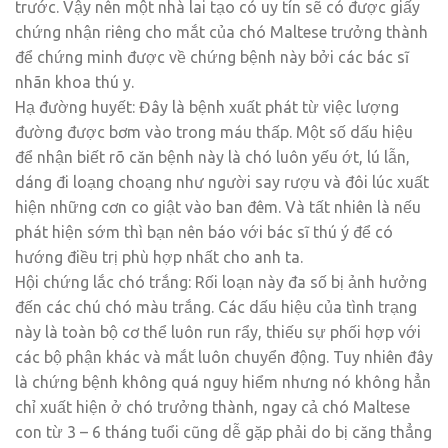
trước. Vậy nên một nhà lai tạo có uy tín sẽ có được giấy
chứng nhận riêng cho mắt của chó Maltese trưởng thành
để chứng minh được về chứng bệnh này bởi các bác sĩ
nhãn khoa thú y.
Hạ đường huyết: Đây là bệnh xuất phát từ việc lượng
đường được bơm vào trong máu thấp. Một số dấu hiệu
để nhận biết rõ căn bệnh này là chó luôn yếu ớt, lú lẫn,
dáng đi loạng choạng như người say rượu và đôi lúc xuất
hiện những cơn co giật vào ban đêm. Và tất nhiên là nếu
phát hiện sớm thì bạn nên báo với bác sĩ thú ý để có
hướng điều trị phù hợp nhất cho anh ta.
Hội chứng lắc chó trắng: Rối loạn này đa số bị ảnh hưởng
đến các chú chó màu trắng. Các dấu hiệu của tình trạng
này là toàn bộ cơ thể luôn run rẩy, thiếu sự phối hợp với
các bộ phận khác và mắt luôn chuyển động. Tuy nhiên đây
là chứng bệnh không quá nguy hiểm nhưng nó không hẳn
chỉ xuất hiện ở chó trưởng thành, ngay cả chó Maltese
con từ 3 – 6 tháng tuổi cũng dễ gặp phải do bị căng thẳng